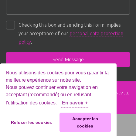
Checking this box and sending this form implies
your acceptance of our
personal data protection
policy
.
Nous utilisons des cookies pour vous garantir la
meilleure expérience sur notre site.
Nous pouvez continuer votre navigation en
MDG
310 Rue des Hérons Cendrés ZAE les Bordets 74130 BONNEVILLE
acceptant (recommandé) ou en refusant
+33 (0)4 50 97 49 49
l'utilisation des cookies.
En savoir +
+33 (0)4 50 97 49 40
contact@mdg-sarl.com
Accepter les
Refuser les cookies
© MDG Sarl. All rights reserved
cookies
Legal Notice
Design and production :
SC Informatique